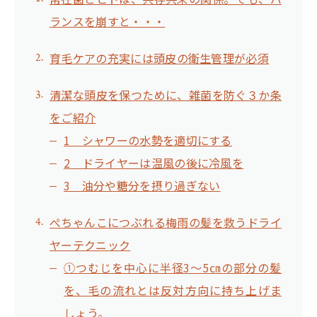
ランスを崩すと・・・
育毛ケアの充実には頭皮の衛生管理が必須
清潔な頭皮を保つために、雑菌を防ぐ３か条
をご紹介
1 シャワーの水勢を適切にする
2 ドライヤーは温風の後に冷風を
3 油分や糖分を摂り過ぎない
ぺちゃんこにつぶれる梅雨の髪を救うドライ
ヤーテクニック
①つむじを中心に半径3～5㎝の部分の髪
を、毛の流れとは反対方向に持ち上げま
しょう。