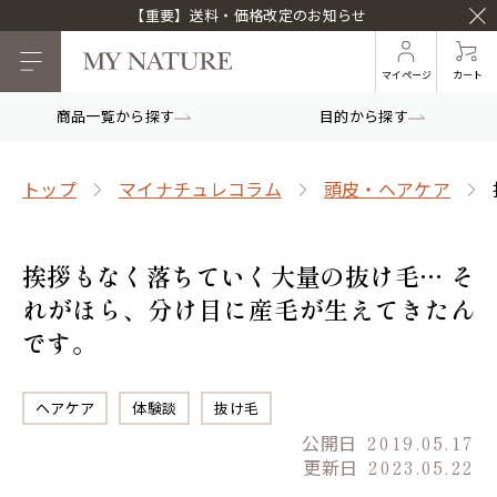
【重要】送料・価格改定のお知らせ
マイページ
カート
商品一覧から探す
目的から探す
トップ
マイナチュレコラム
頭皮・ヘアケア
挨拶もなく落ちていく大量の抜け毛… そ
れがほら、分け目に産毛が生えてきたん
です。
ヘアケア
体験談
抜け毛
公開日
2019.05.17
更新日
2023.05.22