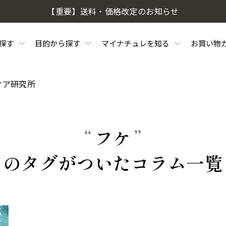
【重要】送料・価格改定のお知らせ
探す
目的から探す
マイナチュレを知る
お買い物
ケア研究所
“
フケ
”
のタグがついたコラム一覧