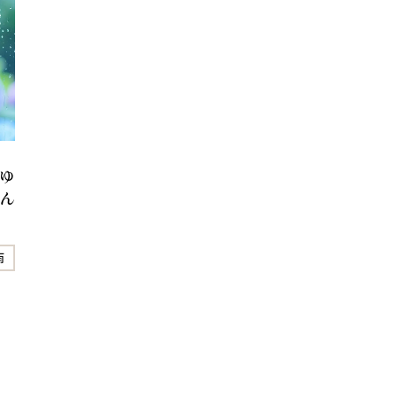
ゆ
ん
雨