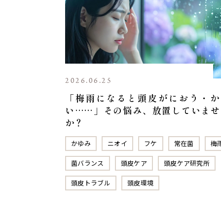
2026.06.25
「梅雨になると頭皮がにおう・か
い……」その悩み、放置していませ
か？
かゆみ
ニオイ
フケ
常在菌
梅
菌バランス
頭皮ケア
頭皮ケア研究所
頭皮トラブル
頭皮環境