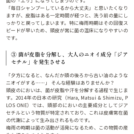
菌の「エサ」になってしまうのです。
「毎日シャンプーしているから大丈夫」と思いたくなり
ますが、皮脂はある一定時間が経つと、洗う前の量にし
っかりと戻ってしまいます。特に梅雨時期はその回復ス
ピードが早いため、頭皮が常に菌の温床になりやすいの
です。
③ 菌が皮脂を分解し、大人のニオイ成分「ジア
セチル」を発生させる
「夕方になると、なんだか頭の後ろから古い油のような
ニオイがする……」 そんな経験はありませんか？
頭皮のにおいは、菌が皮脂や汗を分解する過程で生じま
す。2014年の日本の研究（Hara, Matsui & Shimizu, P
LOS ONE）では、頭部のにおいの主要成分としてジア
セチルという物質が特定されており、これは皮膚常在菌
の代謝によって生み出されるものです。
梅雨の時期は菌の活動が活発になるため、この物質の産