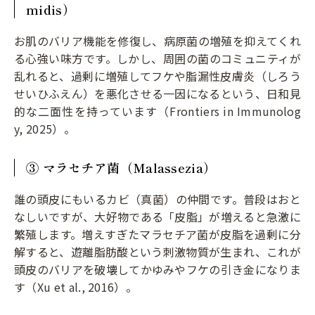
midis）
お肌のバリア機能を修復し、病原菌の増殖を抑えてくれ
る心強い味方です。しかし、周囲の菌のコミュニティが
乱れると、過剰に増殖してフケや脂漏性皮膚炎（しろう
せいひふえん）を悪化させる一因になるという、日和見
的な二面性を持っています（Frontiers in Immunolog
y, 2025）。
③ マラセチア菌（Malassezia）
誰の頭皮にもいるカビ（真菌）の仲間です。普段はおと
なしいですが、大好物である「皮脂」が増えると急激に
繁殖します。増えすぎたマラセチア菌が皮脂を過剰に分
解すると、遊離脂肪酸という刺激物質が生まれ、これが
頭皮のバリアを破壊してかゆみやフケの引き金になりま
す（Xu et al., 2016）。