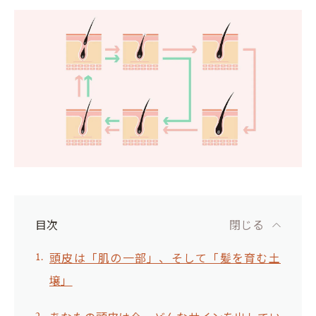
目次
閉じる
頭皮は「肌の一部」、そして「髪を育む土
壌」