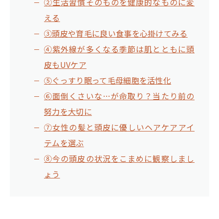
②生活習慣そのものを健康的なものに変
える
③頭皮や育毛に良い食事を心掛けてみる
④紫外線が多くなる季節は肌とともに頭
皮もUVケア
⑤ぐっすり眠って毛母細胞を活性化
⑥面倒くさいな…が命取り？当たり前の
努力を大切に
⑦女性の髪と頭皮に優しいヘアケアアイ
テムを選ぶ
⑧今の頭皮の状況をこまめに観察しまし
ょう