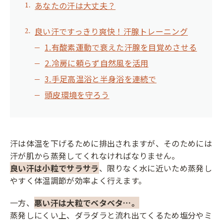
あなたの汗は大丈夫？
良い汗ですっきり爽快！汗腺トレーニング
1.有酸素運動で衰えた汗腺を目覚めさせる
2.冷房に頼らず自然風を活用
3.手足高温浴と半身浴を連続で
頭皮環境を守ろう
汗は体温を下げるために排出されますが、そのためには
汗が肌から蒸発してくれなければなりません。
良い汗は小粒でサラサラ
、限りなく水に近いため蒸発し
やすく体温調節が効率よく行えます。
一方、
悪い汗は大粒でベタベタ…。
蒸発しにくい上、ダラダラと流れ出てくるため塩分やミ