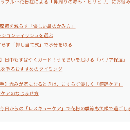
トラブル…花粉症による「鼻周りの赤み・ヒリヒリ」にお悩
摩擦を減らす「優しい鼻のかみ方」
ローションティッシュを選ぶ
こすらず「押し当て式」で水分を取る
】日中もすばやくガード！うるおいを届ける「バリア保湿」
ムを塗るおすすめのタイミング
手】赤みが気になるときは、こすらず優しく「鎮静ケア」
ンケアのなじませ方
今日からの「レスキューケア」で花粉の季節も笑顔で過ごし