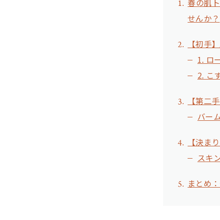
春の肌
せんか？
【初手】
1. 
2. 
【第二手
バー
【決まり
スキ
まとめ：