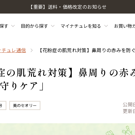
【重要】送料・価格改定のお知らせ
探す
目的から探す
マイナチュレを知る
お買い物
ナチュレ通信
【花粉症の肌荒れ対策】鼻周りの赤みを防ぐ.
症の肌荒れ対策】鼻周りの赤
の守りケア」
公開
号
美のセオリー
更新