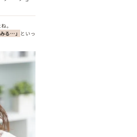
よね。
みる…」
といっ