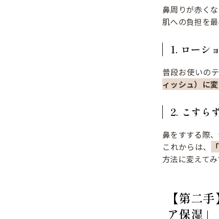
鼻周りが赤くな
肌への負担を最
1. ロー
普段お使いの
ィッシュ）に変
2. こす
鼻をすする際、
これからは、
方法に変えてみ
【第二手
ア保湿」