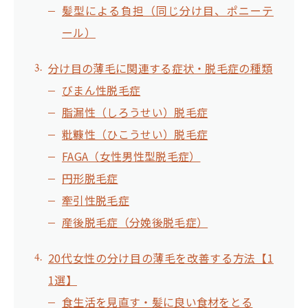
髪型による負担（同じ分け目、ポニーテ
ール）
分け目の薄毛に関連する症状・脱毛症の種類
びまん性脱毛症
脂漏性（しろうせい）脱毛症
粃糠性（ひこうせい）脱毛症
FAGA（女性男性型脱毛症）
円形脱毛症
牽引性脱毛症
産後脱毛症（分娩後脱毛症）
20代女性の分け目の薄毛を改善する方法【1
1選】
食生活を見直す・髪に良い食材をとる