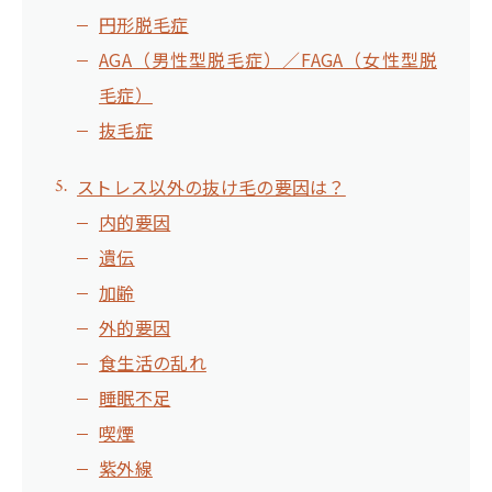
円形脱毛症
AGA（男性型脱毛症）／FAGA（女性型脱
毛症）
抜毛症
ストレス以外の抜け毛の要因は？
内的要因
遺伝
加齢
外的要因
食生活の乱れ
睡眠不足
喫煙
紫外線