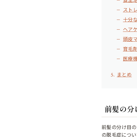
スト
十分
ヘア
頭皮
育毛
医療
まとめ
前髪の分
前髪の分け目の
の脱毛症につい