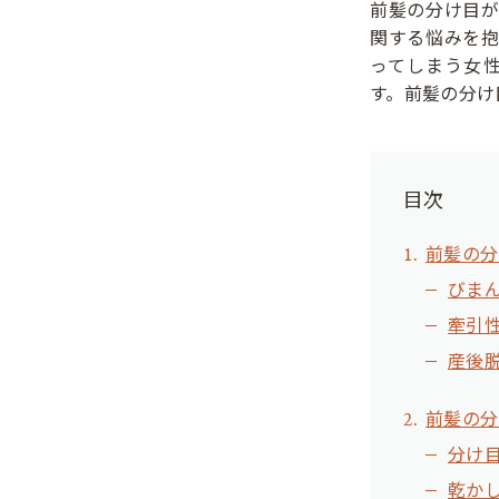
前髪の分け目
関する悩みを
ってしまう女
す。前髪の分け
目次
前髪の分
びま
牽引
産後
前髪の分
分け
乾か