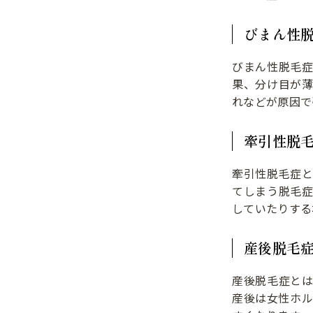
びまん性
びまん性脱毛
果、分け目が
れなどが原因で
牽引性脱
牽引性脱毛症
てしまう脱毛
していたりする
産後脱毛
産後脱毛症と
産後は女性ホ