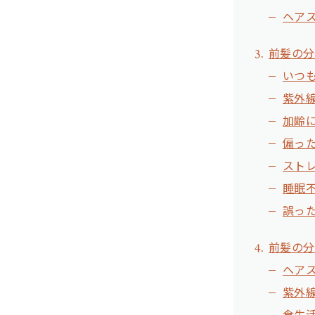
ヘア
前髪の分
いつ
紫外
加齢
偏っ
スト
睡眠
誤っ
前髪の分
ヘア
紫外
食生