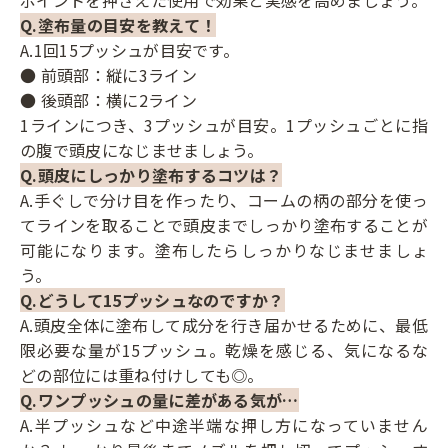
Q.塗布量の目安を教えて！
A.1回15プッシュが目安です。
● 前頭部：縦に3ライン
● 後頭部：横に2ライン
1ラインにつき、3プッシュが目安。1プッシュごとに指
の腹で頭皮になじませましょう。
Q.頭皮にしっかり塗布するコツは？
A.手ぐしで分け目を作ったり、コームの柄の部分を使っ
てラインを取ることで頭皮までしっかり塗布することが
可能になります。塗布したらしっかりなじませましょ
う。
Q.どうして15プッシュなのですか？
A.頭皮全体に塗布して成分を行き届かせるために、最低
限必要な量が15プッシュ。乾燥を感じる、気になるな
どの部位には重ね付けしても◎。
Q.ワンプッシュの量に差がある気が…
A.半プッシュなど中途半端な押し方になっていません