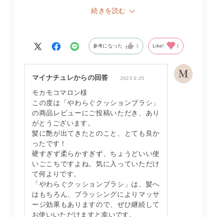
ブラシも硬さもちょうど良くとても気持ちがいいで
続きを読む
す。
髪も最近艶が出てきた感じでとても気に入ってます。
参考になった
1
Like!
1
マイナチュレからの回答
2023.9.25
モカモコマロン様
この度は「やわらぐクッションブラシ」
の商品レビューにご投稿いただき、あり
がとうございます。
髪に艶が出てきたとのこと、とても良か
ったです！
硬すぎず柔らかすぎず、ちょうどいい使
いごこちですよね。気に入っていただけ
て何よりです。
「やわらぐクッションブラシ」は、髪へ
はもちろん、ブラッシングによりマッサ
ージ効果もありますので、ぜひ継続して
お使いいただけますと幸いです。