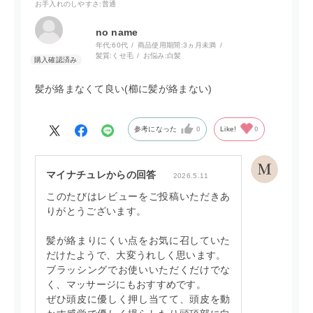
お手入れのしやすさ
:普通
no name
年代:
60代
商品使用期間:
3ヵ月未満
髪質:
くせ毛
お悩み:
白髪
髪が絡まなくて良い(櫛に髪が絡まない)
参考になった
0
Like!
0
マイナチュレからの回答
2026.5.11
このたびはレビューをご投稿いただきあ
りがとうございます。
髪が絡まりにくい点をお気に召していた
だけたようで、大変うれしく思います。
ブラッシングでお使いいただくだけでな
く、マッサージにもおすすめです。
ぜひ頭皮に優しく押し当てて、頭皮を動