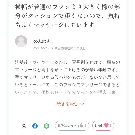
横幅が普通のブラシより大きく櫛の部
分がクッションで重くないので、気持
ちよくマッサージしています
のんのん
年代:
70代～
商品使用期間:
1年以上
洗髪後ドライヤーで乾かし、育毛剤を付けて、頭皮の
マッサージと両手を頭上に上げるのが辛い年齢です。
手でマッサージする代わりのものが、ないかと思って
いるとメールにて、このブラシでマッサージできると
いうことで、価格もセットで安かったので購入しまし
た。木で横幅が普通のブラシより大きく櫛の部分がク
続きを読む
ッションになっていて、重くない。最初に、こめかみ
にあてゆっくりと円を描くように頭上めがけてマッサ
ージ出来ています。起床時にも使用し気持ち良いで
参考になった
1
Like!
1
す。