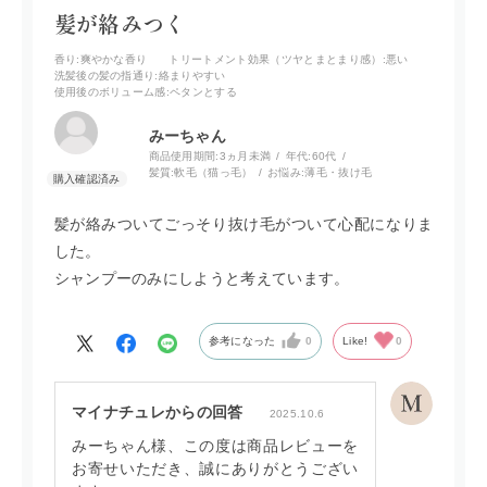
髪が絡みつく
香り
:爽やかな香り
トリートメント効果（ツヤとまとまり感）
:悪い
洗髪後の髪の指通り
:絡まりやすい
使用後のボリューム感
:ペタンとする
みーちゃん
商品使用期間:
3ヵ月未満
年代:
60代
髪質:
軟毛（猫っ毛）
お悩み:
薄毛・抜け毛
髪が絡みついてごっそり抜け毛がついて心配になりま
した。
シャンプーのみにしようと考えています。
参考になった
0
Like!
0
マイナチュレからの回答
2025.10.6
みーちゃん様、この度は商品レビューを
お寄せいただき、誠にありがとうござい