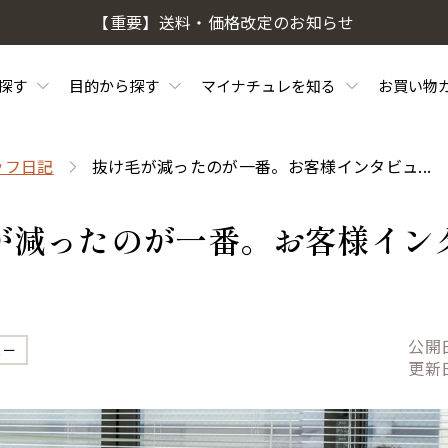
【重要】送料・価格改定のお知らせ
探す
目的から探す
マイナチュレを知る
お買い物
ッフ日記
抜け毛が減ったのが一番。お客様インタビュ...
が減ったのが一番。お客様イン
公開
ュー
更新