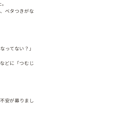
た。
、ベタつきがな
。
なってない？」
などに「つむじ
と不安が募りまし