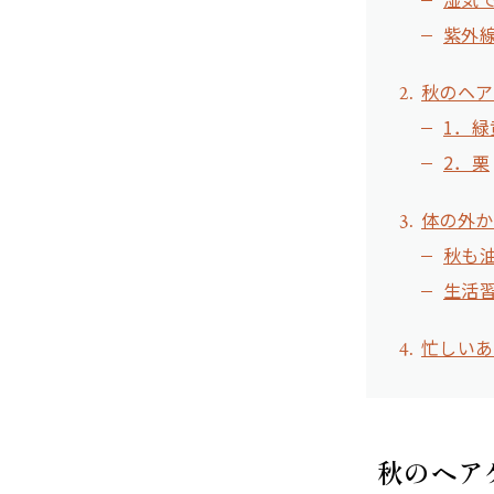
紫外
秋のヘア
1．緑
2．栗
体の外か
秋も
生活
忙しいあ
秋のヘア