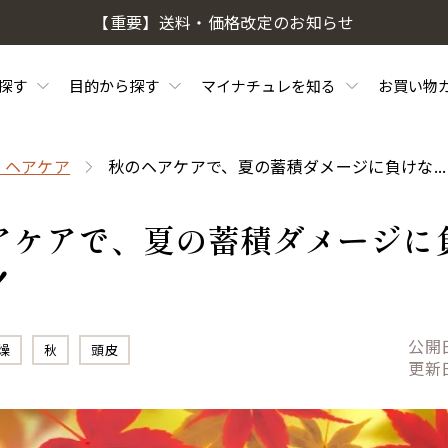
【重要】送料・価格改定のお知らせ
探す
目的から探す
マイナチュレを知る
お買い物
・ヘアケア
秋のヘアケアで、夏の蓄積ダメージに負けな...
アケアで、夏の蓄積ダメージに
！
公開
燥
秋
頭皮
更新