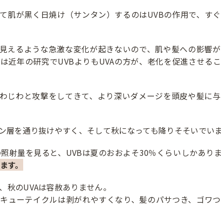
て肌が黒く日焼け（サンタン）するのはUVBの作用で、す
に見えるような急激な変化が起きないので、肌や髪への影響
は近年の研究でUVBよりもUVAの方が、老化を促進させる
じわじわと攻撃をしてきて、より深いダメージを頭皮や髪に
ゾン層を通り抜けやすく、そして秋になっても降りそそいでい
の照射量を見ると、UVBは夏のおおよそ30％くらいしかありま
ます。
、秋のUVAは容赦ありません。
つキューテイクルは剥がれやすくなり、髪のパサつき、ゴワつ