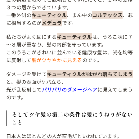
３つの層からできています。
一番外側の
キューティクル
、まん中の
コルテックス
、芯
に相当するのが
メデュラ
です。
私たちがよく耳にする
キューティクル
は、うろこ状に７
～８層が重なり、髪の内部を守っています。
このうろこがきれいに並んでいる健康な髪は、光を均等
に反射して
髪がツヤやかに見える
のです。
ダメージを受けて
キューティクルがはがれ落ちてしまう
と、髪の表面がケバ立ち、
光が乱反射して
パサパサのダメージヘア
に見えてしまう
のです。
そしてツヤ髪の第二の条件は髪にうねりがない
こと
日本人はほとんどの人が直毛だといわれています。