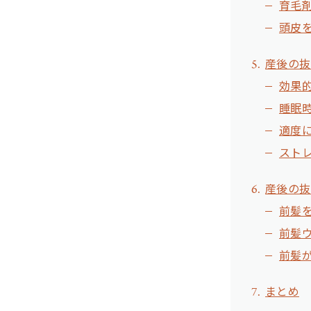
育毛
頭皮
産後の抜
効果
睡眠
適度
スト
産後の抜
前髪
前髪
前髪
まとめ