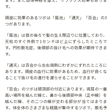
ます。また自律神経を整え、リラックス効果もありま
す。
頭皮に効果のあるツボは「風池」「通天」「百会」の3
つがあります。
「風池」は首の後ろで髪の生え際辺りに位置しており、
天柱のすぐ外側で1センチほど上にずらしたところで
す。円形脱毛症、後頭部の抜け毛への効果が期待できま
す。
「通天」は百会から左右両側にわずかにずれたところに
あります。頭皮の血行に効果があるため、血行が良くな
ることで抜け毛の進行を遅らせることができます。
「百会」のツボは頭頂部の付近にあります。両耳の一番
高い場所を結んだ線と、鼻から後頭部中央（正中線）を
結んだ線、その二つの線が交わる部分が当てはまりま
す。体全体のさまざまな経路が集中するツボで、脱毛予