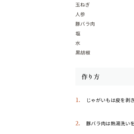
玉ねぎ
人参
豚バラ肉
塩
水
黒胡椒
作り方
じゃがいもは皮を剥
豚バラ肉は熱湯洗い