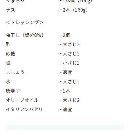
かぼちゃ
…1/8個（100g）
ナス
…2本（160g）
＜ドレッシング＞
梅干し（塩分8%）
…2個
酢
…大さじ2
砂糖
…大さじ1
塩
…小さじ1
こしょう
…適宜
水
…大さじ1
唐辛子
…1本
オリーブオイル
…大さじ2
イタリアンパセリ
…適宜