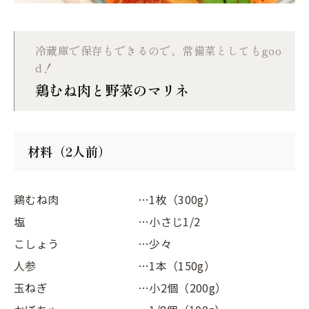
冷蔵庫で保存もできるので、常備菜としてもgoo
d！
鶏むね肉と野菜のマリネ
材料（2人前）
鶏むね肉
…1枚（300g）
塩
…小さじ1/2
こしょう
…少々
人参
…1本（150g）
玉ねぎ
…小2個（200g）