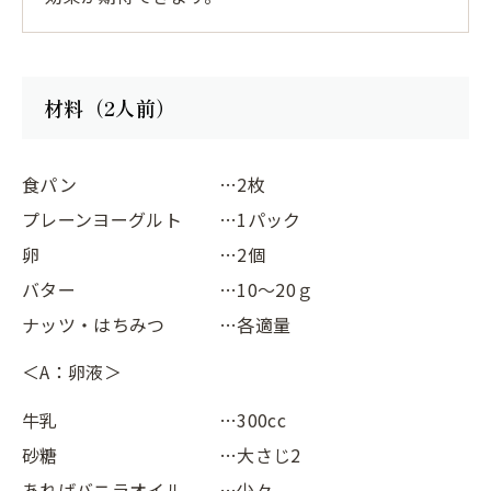
材料（2人前）
食パン
…2枚
プレーンヨーグルト
…1パック
卵
…2個
バター
…10～20ｇ
ナッツ・はちみつ
…各適量
＜A：卵液＞
牛乳
…300cc
砂糖
…大さじ2
あればバニラオイル
…少々