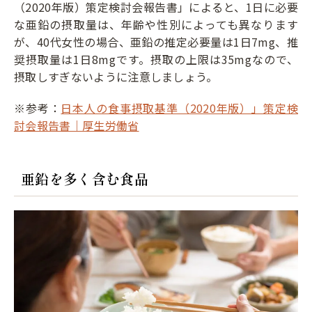
（2020年版）策定検討会報告書」によると、1日に必要
な亜鉛の摂取量は、年齢や性別によっても異なります
が、40代女性の場合、亜鉛の推定必要量は1日7mg、推
奨摂取量は1日8mgです。摂取の上限は35mgなので、
摂取しすぎないように注意しましょう。
※参考：
日本人の食事摂取基準（2020年版）」策定検
討会報告書｜厚生労働省
亜鉛を多く含む食品