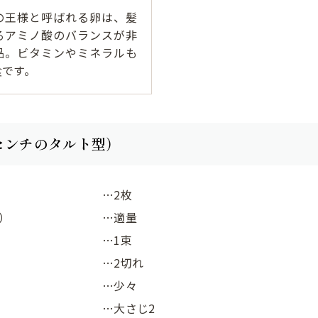
の王様と呼ばれる卵は、髪
るアミノ酸のバランスが非
品。ビタミンやミネラルも
食です。
センチのタルト型）
…2枚
）
…適量
…1束
…2切れ
…少々
…大さじ2