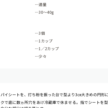
…適量
…30～40g
…3個
…1カップ
…1／2カップ
…少々
たパイシートを、打ち粉を振った台で型より3㎝大きめの円形
ークで底に数ヵ所穴をあけ冷蔵庫で休ませる。指でシートを