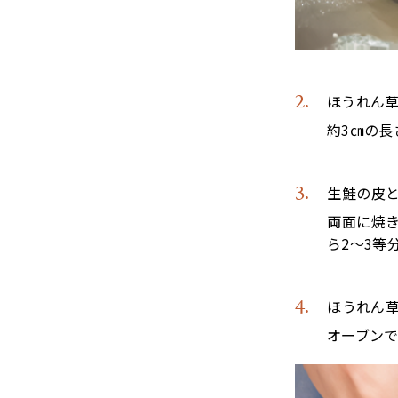
ほうれん
約3㎝の
生鮭の皮
両面に焼
ら2～3等
ほうれん草
オーブンで