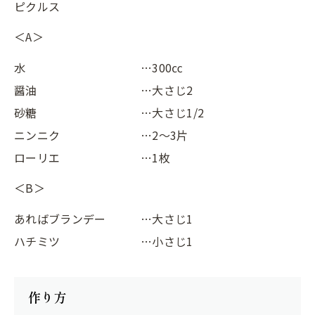
ピクルス
＜A＞
水
…300㏄
醤油
…大さじ2
砂糖
…大さじ1/2
ニンニク
…2～3片
ローリエ
…1枚
＜B＞
あればブランデー
…大さじ1
ハチミツ
…小さじ1
作り方