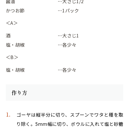
醤油
…大さじ1/2
かつお節
…1パック
＜A＞
酒
…大さじ1
塩・胡椒
…各少々
＜B＞
塩・胡椒
…各少々
作り方
ゴーヤは縦半分に切り、スプーンでワタと種を取
り除く。5ｍｍ幅に切り、ボウルに入れて塩と砂糖