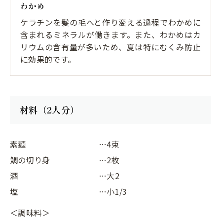
わかめ
ケラチンを髪の毛へと作り変える過程でわかめに
含まれるミネラルが働きます。また、わかめはカ
リウムの含有量が多いため、夏は特にむくみ防止
に効果的です。
材料（2人分）
素麺
…4束
鯛の切り身
…2枚
酒
…大2
塩
…小1/3
＜調味料＞