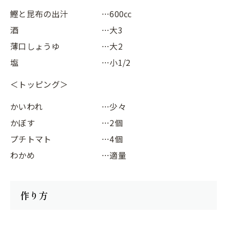
鰹と昆布の出汁
…600㏄
酒
…大3
薄口しょうゆ
…大2
塩
…小1/2
＜トッピング＞
かいわれ
…少々
かぼす
…2個
プチトマト
…4個
わかめ
…適量
作り方