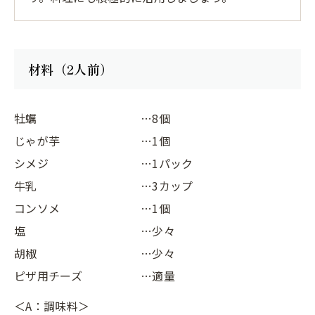
材料（2人前）
牡蠣
…8個
じゃが芋
…1個
シメジ
…1パック
牛乳
…3カップ
コンソメ
…1個
塩
…少々
胡椒
…少々
ピザ用チーズ
…適量
＜A：調味料＞