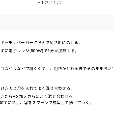
…小さじ１/２
はキッチンペーパーに包んで耐熱皿にのせる。
ずに電子レンジ(600Ｗ)で1分半加熱する。
、ゴムベラなどで粗くくずし、粗熱がとれるまでそのままおい
鶏ひき肉と①を入れてよく混ぜ合わせる。
てきたらAを加えさらによく混ぜ合わせる。
80℃に熱し、②をスプーンで成型して揚げていく。