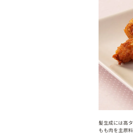
髪生成には高
もも肉を主原