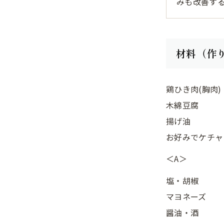
みも改善す
材料（作
鶏ひき肉(胸肉)
木綿豆腐
揚げ油
お好みでケチャ
＜A＞
塩・胡椒
マヨネーズ
醤油・酒