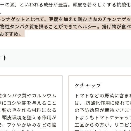
ワーの源」といわれる成分が豊富。頭皮を若々しくする抗酸化
。
キンナゲットと比べて、豆腐を加えた鶏ひき肉のチキンナゲ
植物性タンパク質を摂ることができてヘルシー。揚げ物が食べ
おすすめ。
ント
ケチャップ
性タンパク質やカルシウム
トマトなどの野菜に含ま
髪にコシや艶を与えること
は、 抗酸化作用に優れて
。髪の毛を作る材料になる
の予防効果が期待できま
、頭皮環境を整える作用が
トよりもトマトケチャッ
で、フケやかゆみなどの悩
工品からの方が、リコピ