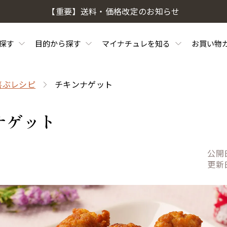
【重要】送料・価格改定のお知らせ
探す
目的から探す
マイナチュレを知る
お買い物
喜ぶレシピ
チキンナゲット
ナゲット
公開
更新