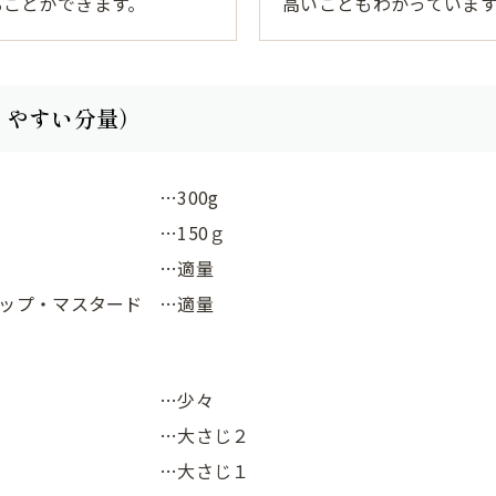
ることができます。
高いこともわかっていま
りやすい分量）
…300g
…150ｇ
…適量
ップ・マスタード
…適量
…少々
…大さじ２
…大さじ１