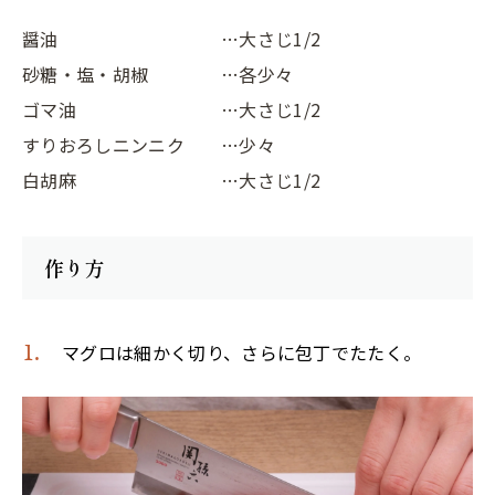
醤油
…大さじ1/2
砂糖・塩・胡椒
…各少々
ゴマ油
…大さじ1/2
すりおろしニンニク
…少々
白胡麻
…大さじ1/2
作り方
マグロは細かく切り、さらに包丁でたたく。