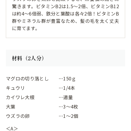
驚きます。ビタミンB2は1.5～2倍、ビタミンB12
は約4～6倍弱、鉄分と葉酸は各々2倍！ビタミンB
群やミネラル群が豊富なため、髪の毛を太く丈夫
に育てます。
材料（2人分）
マグロの切り落とし
…150ｇ
キュウリ
…1/4本
カイワレ大根
…適量
大葉
…3～4枚
ウズラの卵
…1～2個
＜A＞