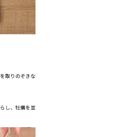
クを取りのぞきな
ならし、牡蠣を並