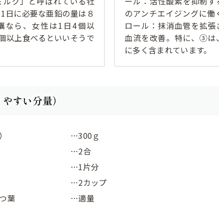
ミルク」と呼ばれている牡
ール：活性酸素を抑制す
。1日に必要な亜鉛の量は８
のアンチエイジングに働
蠣なら、女性は1日4個以
ロール：抹消血管を拡張
5個以上食べるといいそうで
血流を改善。特に、③は
に多く含まれています。
りやすい分量）
）
…300ｇ
…2合
…1片分
…2カップ
つ葉
…適量