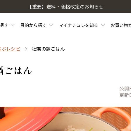
【重要】送料・価格改定のお知らせ
探す
目的から探す
マイナチュレを知る
お買い物
喜ぶレシピ
牡蠣の鍋ごはん
ごはん
公開
更新