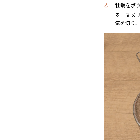
牡蠣をボ
る。ヌメ
気を切り