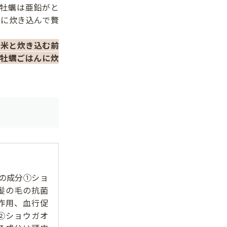
牡蠣は亜鉛がと
に炊き込んで贅
。米と炊き込む前
牡蠣ごはんに炊
の成分①ショ
髪の毛の抗菌
作用、血行促
②ショウガオ