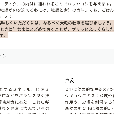
ューティクルの内側に補われることでハリやコシを与えます。
真牡蠣が旬を迎える冬には、牡蠣と煮汁の旨味までも、ごはん
しょう。
美味しくいただくには、なるべく大粒の牡蠣を選びましょう
るときに半なまにとどめておくことが、プリっとふっくらした
す。
ント
生姜
とするミネラル、ビタミ
育毛に効果的な生姜の3つ
ク質などをバランス良く摂
ウキョウエキス：頭皮や
薄毛対策に有効。これら髪
作用や、皮膚を刺激する
養素を豊富に含んでいるの
進効果も育毛に効果的。