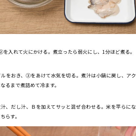
②を入れて火にかける。煮立ったら弱火にし、1分ほど煮る。
ザルをおき、③をあけて水気を切る。煮汁は小鍋に戻し、ア
になるまで煮詰めて冷ます。
煮汁、だし汁、Ｂを加えてサッと混ぜ合わせる。米を平らに
をちらす。