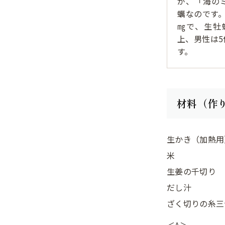
が、「海の
蠣なのです
㎎で、生牡
上、男性は
す。
材料（作
生かき（加熱用
米
生姜の千切り
だし汁
ざく切りの糸三