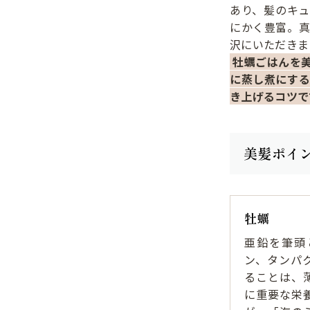
あり、髪のキ
にかく豊富。
沢にいただきま
牡蠣ごはんを
に蒸し煮にす
き上げるコツで
美髪ポイ
牡蠣
亜鉛を筆頭
ン、タンパ
ることは、
に重要な栄