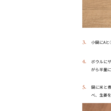
小鍋にAと
ボウルに
がら半量
鍋に米と
べ、生姜