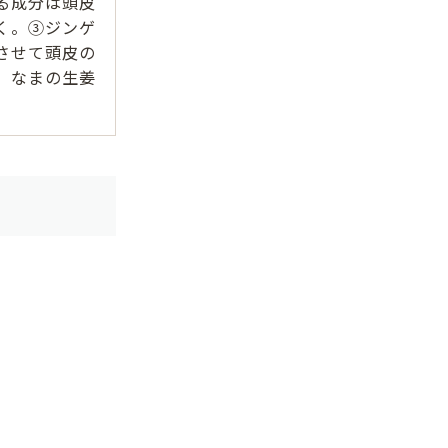
る成分は頭皮
く。③ジンゲ
させて頭皮の
、なまの生姜