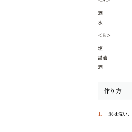
＜A＞
酒
水
＜B＞
塩
醤油
酒
作り方
米は洗い、