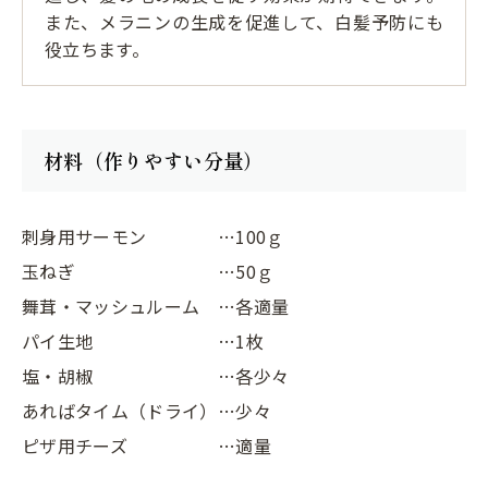
また、メラニンの生成を促進して、白髪予防にも
役立ちます。
材料（作りやすい分量）
刺身用サーモン
…100ｇ
玉ねぎ
…50ｇ
舞茸・マッシュルーム
…各適量
パイ生地
…1枚
塩・胡椒
…各少々
あればタイム（ドライ）
…少々
ピザ用チーズ
…適量